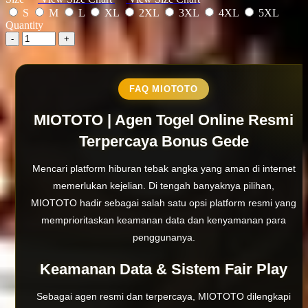
S
M
L
XL
2XL
3XL
4XL
5XL
Quantity
-
+
FAQ MIOTOTO
MIOTOTO | Agen Togel Online Resmi
Terpercaya Bonus Gede
Mencari platform hiburan tebak angka yang aman di internet
memerlukan kejelian. Di tengah banyaknya pilihan,
MIOTOTO hadir sebagai salah satu opsi platform resmi yang
memprioritaskan keamanan data dan kenyamanan para
penggunanya.
Keamanan Data & Sistem Fair Play
Sebagai agen resmi dan terpercaya, MIOTOTO dilengkapi