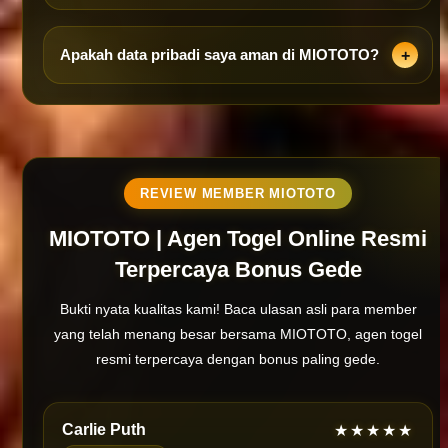
Apakah data pribadi saya aman di MIOTOTO?
REVIEW MEMBER MIOTOTO
MIOTOTO | Agen Togel Online Resmi
Terpercaya Bonus Gede
Bukti nyata kualitas kami! Baca ulasan asli para member
yang telah menang besar bersama MIOTOTO, agen togel
resmi terpercaya dengan bonus paling gede.
Carlie Puth
★★★★★