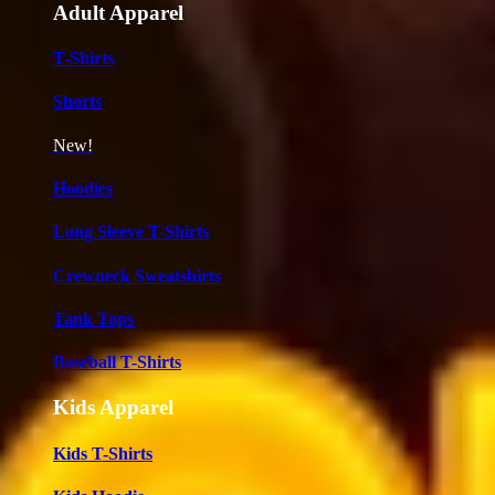
Adult Apparel
T-Shirts
Shorts
New!
Hoodies
Long Sleeve T-Shirts
Crewneck Sweatshirts
Tank Tops
Baseball T-Shirts
Kids Apparel
Kids T-Shirts