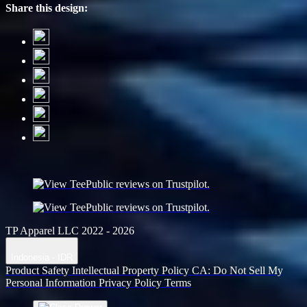
Share this design:
TP Apparel LLC 2022 - 2026
Indonesia - IDR
Product Safety
Intellectual Property Policy
CA: Do Not Sell My
Personal Information
Privacy Policy
Terms