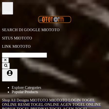
Shop
SEARCH DI GOOGLE MIOTOTO
SITUS MIOTOTO
LINK MIOTOTO
Account
Explore Categories
Popular Products
Shop All Designs
MIOTOTO
MIOTOTO LOGIN
TOGEL
ONLINE RESMI
TOGEL ONLINE
AGEN TOGEL ONLINE
BONUS TOGEL
PREDIKSI TOGEL
AGEN TOGEL