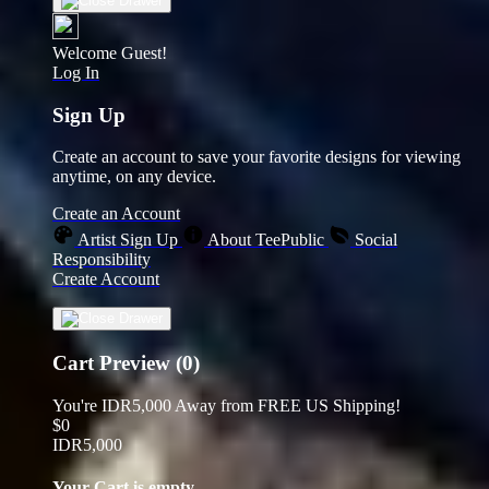
Welcome Guest!
Log In
Sign Up
Create an account to save your favorite designs for viewing
anytime, on any device.
Create an Account
Artist Sign Up
About TeePublic
Social
Responsibility
Create Account
Cart Preview (0)
You're
IDR5,000
Away from
FREE US Shipping!
$0
IDR5,000
Your Cart is empty...