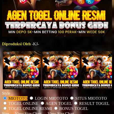
Diproduksi Oleh
-KJ-
Style
MIOTOTO
LOGIN MIOTOTO
SITUS MIOTOTO
TOGEL ONLINE
AGEN TOGEL
RESULT TOGEL
TOGEL ONLINE RESMI
BONUS TOGEL
Size
View Size Chart
View Size Chart